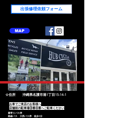
出張修理依頼フォーム
MAP
​☆住所 沖縄県名護市港1丁目15-14-1
​お車でご来店のお客様へ
店舗前の駐車場③番④番へご駐車ください
​最寄りバス停
路線バス 大西バス停 徒歩1分