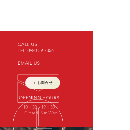
CALL US
​TEL
0980-59-7356
EMAIL US
お問合せ
OPENING HOURS
10：30～19：30
Closed Sun.
Wed